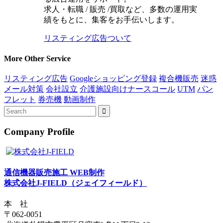
求人・転職 / 販売 /買取など、多数の運用実
績をもとに、集客をお手伝いします。
リスティング広告ついて
More Other Service
リスティング広告
Googleショッピング登録
複合機販売
迷惑
メール対策
会社設立
介護施設向けナースコール
UTM
パン
フレット
券売機
動画制作
Company Profile
通信機器販売施工 WEB制作
株式会社J-FIELD（ジェイフィールド）
本 社
〒062-0051