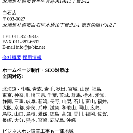
北海道札幌市豊平区月寒東1条11丁目2-12
白石店
〒003-0027
北海道札幌市白石区本通18丁目北1-1 第五栄輪ビル2Ｆ
TEL 011-855-9333
FAX 011-887-6692
E-mail info@js-biz.net
会社概要
採用情報
ホームページ制作・SEO対策は
全国対応!
北海道 - 札幌, 青森, 岩手, 秋田, 宮城, 山形, 福島,
東京, 神奈川, 埼玉県, 千葉, 茨城, 群馬, 栃木, 愛知,
静岡, 三重, 岐阜, 新潟, 長野, 山梨, 石川, 富山, 福井,
大阪, 京都, 奈良, 兵庫, 滋賀, 和歌山, 岡山, 広島,
鳥取, 山口, 島根, 愛媛, 徳島, 高知, 香川, 福岡, 佐賀,
長崎, 大分, 熊本, 宮崎, 鹿児島, 沖縄
ビジネスホン設置工事も一部地域